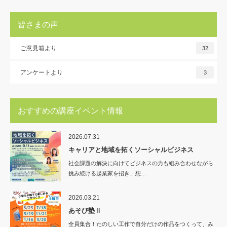
皆さまの声
ご意見箱より
32
アンケートより
3
おすすめの講座イベント情報
2026.07.31
キャリアと地域を拓くソーシャルビジネス
社会課題の解決に向けてビジネスの力も組み合わせながら
挑み続ける起業家を招き、想…
2026.03.21
あそび塾Ⅱ
全員集合！たのしい工作で自分だけの作品をつくって、み