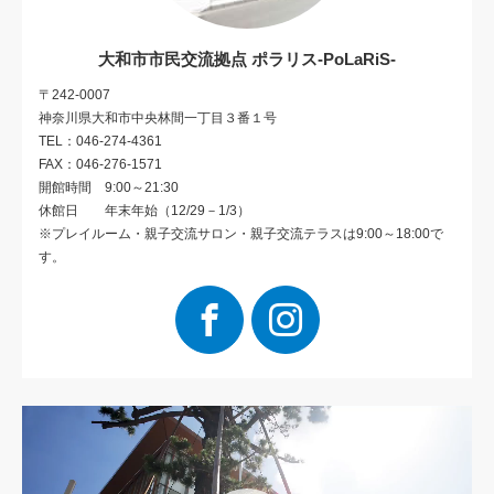
大和市市民交流拠点 ポラリス-PoLaRiS-
〒242-0007
神奈川県大和市中央林間一丁目３番１号
TEL：046-274-4361
FAX：046-276-1571
開館時間 9:00～21:30
休館日 年末年始（12/29－1/3）
※プレイルーム・親子交流サロン・親子交流テラスは9:00～18:00で
す。
Facebook
Instagram
動
画
プ
レ
ー
ヤ
ー